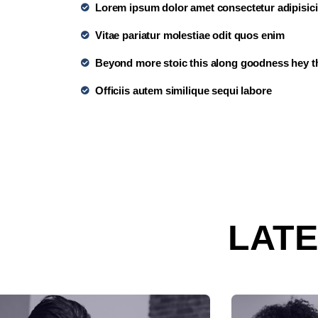
Lorem ipsum dolor amet consectetur adipisicin
Vitae pariatur molestiae odit quos enim
Beyond more stoic this along goodness hey t
Officiis autem similique sequi labore
LAT