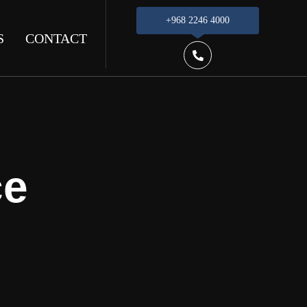
+968 2246 4000
S
CONTACT
ce