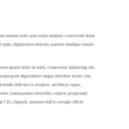
t sunt minima iusto quia saepe tempora consectetur dolor
i optio, dignissimos delectus pariatur similique harum
em ipsum dolor sit amet, consectetur adipisicing elit.
cipit quod dignissimos magni doloribus facere eius
iciendis delectus ex tempore, architecto eaque,
lore consequuntur reiciendis corporis perspiciatis
? Et, eligendi, assumen daEst corrupti officiis