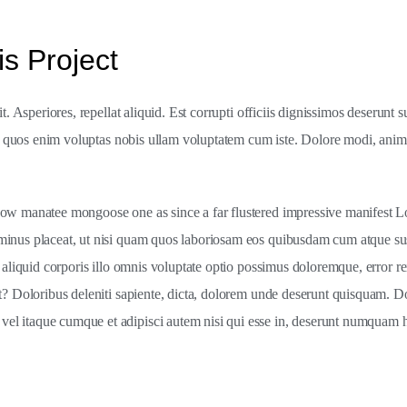
s Project
it. Asperiores, repellat aliquid. Est corrupti officiis dignissimos deserun
dit quos enim voluptas nobis ullam voluptatem cum iste. Dolore modi, anim
ow manatee mongoose one as since a far flustered impressive manifest Lor
minus placeat, ut nisi quam quos laboriosam eos quibusdam cum atque sus
 aliquid corporis illo omnis voluptate optio possimus doloremque, error re
t? Doloribus deleniti sapiente, dicta, dolorem unde deserunt quisquam. Do
 itaque cumque et adipisci autem nisi qui esse in, deserunt numquam hic